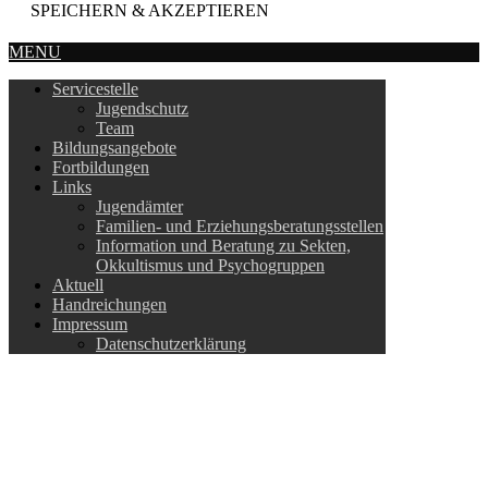
SPEICHERN & AKZEPTIEREN
MENU
Servicestelle
Jugendschutz
Team
Bildungsangebote
Fortbildungen
Links
Jugendämter
Familien- und Erziehungsberatungsstellen
Information und Beratung zu Sekten,
Okkultismus und Psychogruppen
Aktuell
Handreichungen
Impressum
Datenschutzerklärung