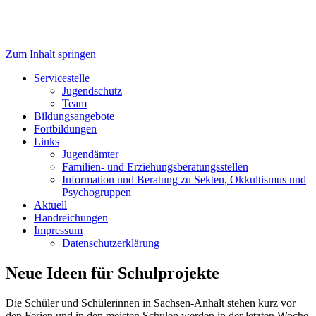
Zum Inhalt springen
Servicestelle Kinder- und
Servicestelle
Jugendschutz
Jugendschutz
Team
Bildungsangebote
Fortbildungen
Links
Jugendämter
Familien- und Erziehungsberatungsstellen
Information und Beratung zu Sekten, Okkultismus und
Psychogruppen
Aktuell
Handreichungen
Impressum
Datenschutzerklärung
Neue Ideen für Schulprojekte
Die Schüler und Schülerinnen in Sachsen-Anhalt stehen kurz vor
den Ferien und in den meisten Schulen werden in der letzten Woche