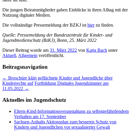
Die jungen Beiratsmitglieder gaben Einblicke in ihren Alltag mit der
Nutzung digitaler Medien.
Die vollständige Pressemeldung der BZKJ ist
hier
zu finden.
Quelle: Pressemeldung der Bundeszentrale für Kinder- und
Jugendmedienschutz (BzKJ), Bonn, 25. März 2022
Dieser Beitrag wurde am
31. März 2022
von
Katja Bach
unter
Aktuell
,
Allgemein
veröffentlicht.
Beitragsnavigation
←
Broschüre klärt geflüchtete Kinder und Jugendliche über
Kinderrechte auf
Fortbildung Digitales Jugendzimmer am
11.05.2022
→
Aktuelles im Jugendschutz
Eltern-Kind-Informationsveranstaltung zu selbstgefährdendem
Verhalten am 17. September
Sachsen-Anhalts Aktionsplan zum besseren Schutz von
Kindern und Jugendlichen vor sexualisierter Gewalt