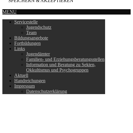
SPEICHERN & AKZEPTIEREN
MENU
Servicestelle
Jugendschutz
Team
Bildungsangebote
Fortbildungen
Links
Jugendämter
Familien- und Erziehungsberatungsstellen
Information und Beratung zu Sekten,
Okkultismus und Psychogruppen
Aktuell
Handreichungen
Impressum
Datenschutzerklärung