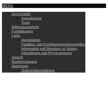
MENU
Servicestelle
Jugendschutz
Team
Bildungsangebote
Fortbildungen
Links
Jugendämter
Familien- und Erziehungsberatungsstellen
Information und Beratung zu Sekten,
Okkultismus und Psychogruppen
Aktuell
Handreichungen
Impressum
Datenschutzerklärung