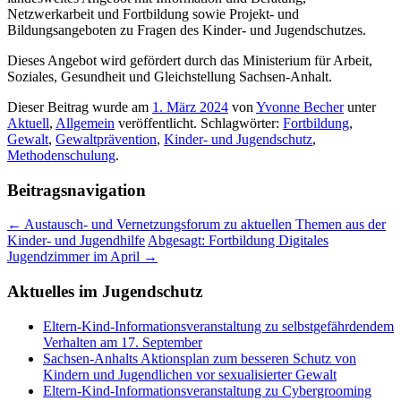
Netzwerkarbeit und Fortbildung sowie Projekt- und
Bildungsangeboten zu Fragen des Kinder- und Jugendschutzes.
Dieses Angebot wird gefördert durch das Ministerium für Arbeit,
Soziales, Gesundheit und Gleichstellung Sachsen-Anhalt.
Dieser Beitrag wurde am
1. März 2024
von
Yvonne Becher
unter
Aktuell
,
Allgemein
veröffentlicht. Schlagwörter:
Fortbildung
,
Gewalt
,
Gewaltprävention
,
Kinder- und Jugendschutz
,
Methodenschulung
.
Beitragsnavigation
←
Austausch- und Vernetzungsforum zu aktuellen Themen aus der
Kinder- und Jugendhilfe
Abgesagt: Fortbildung Digitales
Jugendzimmer im April
→
Aktuelles im Jugendschutz
Eltern-Kind-Informationsveranstaltung zu selbstgefährdendem
Verhalten am 17. September
Sachsen-Anhalts Aktionsplan zum besseren Schutz von
Kindern und Jugendlichen vor sexualisierter Gewalt
Eltern-Kind-Informationsveranstaltung zu Cybergrooming