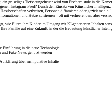
t, ein gruseliges Tiefseeungeheuer wird von Fischern stolz in die Kamer
m eigenen Instagram-Feed? Durch den Einsatz von Künstlicher Intellig
e Hassbotschaften verbreiten, Personen diffamieren oder gezielt manip
rmationen und Hetze zu streuen – oft mit verheerenden, aber versteckt
gt, wie Eltern ihre Kinder im Umgang mit KI-generierten Inhalten sens
 Ihre Familie auf eine Zukunft, in der die Bedeutung künstlicher Intel
e Einführung in die neue Technologie
en und Fake News genutzt werden
 Aufklärung über manipulative Inhalte