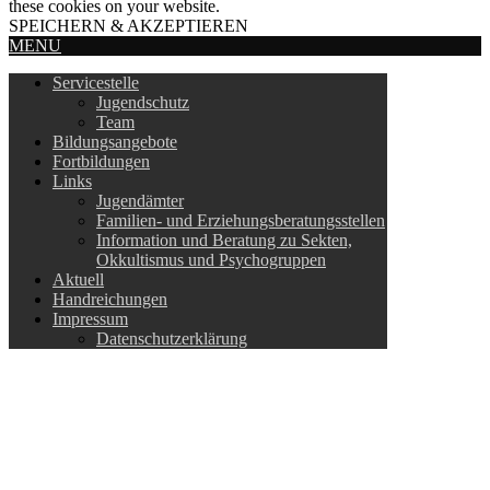
these cookies on your website.
SPEICHERN & AKZEPTIEREN
MENU
Servicestelle
Jugendschutz
Team
Bildungsangebote
Fortbildungen
Links
Jugendämter
Familien- und Erziehungsberatungsstellen
Information und Beratung zu Sekten,
Okkultismus und Psychogruppen
Aktuell
Handreichungen
Impressum
Datenschutzerklärung