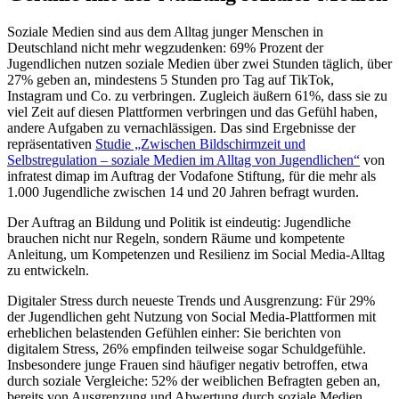
Soziale Medien sind aus dem Alltag junger Menschen in
Deutschland nicht mehr wegzudenken: 69% Prozent der
Jugendlichen nutzen soziale Medien über zwei Stunden täglich, über
27% geben an, mindestens 5 Stunden pro Tag auf TikTok,
Instagram und Co. zu verbringen. Zugleich äußern 61%, dass sie zu
viel Zeit auf diesen Plattformen verbringen und das Gefühl haben,
andere Aufgaben zu vernachlässigen. Das sind Ergebnisse der
repräsentativen
Studie „Zwischen Bildschirmzeit und
Selbstregulation – soziale Medien im Alltag von Jugendlichen“
von
infratest dimap im Auftrag der Vodafone Stiftung, für die mehr als
1.000 Jugendliche zwischen 14 und 20 Jahren befragt wurden.
Der Auftrag an Bildung und Politik ist eindeutig: Jugendliche
brauchen nicht nur Regeln, sondern Räume und kompetente
Anleitung, um Kompetenzen und Resilienz im Social Media-Alltag
zu entwickeln.
Digitaler Stress durch neueste Trends und Ausgrenzung: Für 29%
der Jugendlichen geht Nutzung von Social Media-Plattformen mit
erheblichen belastenden Gefühlen einher: Sie berichten von
digitalem Stress, 26% empfinden teilweise sogar Schuldgefühle.
Insbesondere junge Frauen sind häufiger negativ betroffen, etwa
durch soziale Vergleiche: 52% der weiblichen Befragten geben an,
bereits von Ausgrenzung und Abwertung durch soziale Medien