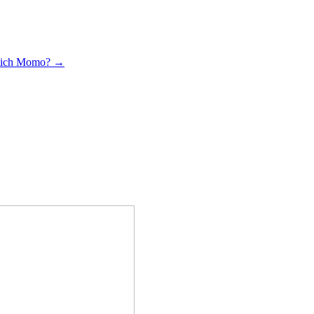
ntlich Momo?
→