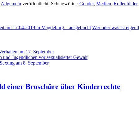
,
Allgemein
veröffentlicht. Schlagwörter:
Gender
,
Medien
,
Rollenbilder
.
beit am 17.04.2019 in Magdeburg – ausgebucht
Wer oder was ist eige
 Verhalten am 17. September
 und Jugendlichen vor sexualisierter Gewalt
 Sexting am 8. September