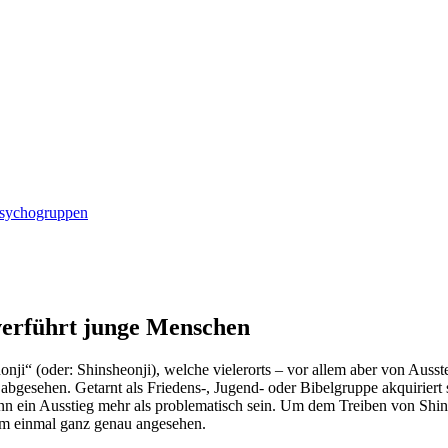
ndschutz
Psychogruppen
verführt junge Menschen
ji“ (oder: Shinsheonji), welche vielerorts – vor allem aber von Ausst
abgesehen. Getarnt als Friedens-, Jugend- oder Bibelgruppe akquiriert s
ann ein Ausstieg mehr als problematisch sein. Um dem Treiben von Shins
em einmal ganz genau angesehen.