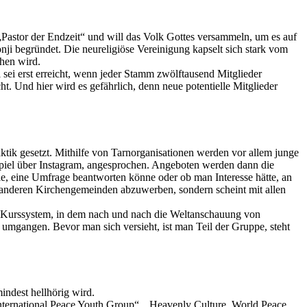
astor der Endzeit“ und will das Volk Gottes versammeln, um es auf
nji begründet. Die neureligiöse Vereinigung kapselt sich stark vom
hen wird.
ei erst erreicht, wenn jeder Stamm zwölftausend Mitglieder
cht. Und hier wird es gefährlich, denn neue potentielle Mitglieder
aktik gesetzt. Mithilfe von Tarnorganisationen werden vor allem junge
spiel über Instagram, angesprochen. Angeboten werden dann die
le, eine Umfrage beantworten könne oder ob man Interesse hätte, an
s anderen Kirchengemeinden abzuwerben, sondern scheint mit allen
ives Kurssystem, in dem nach und nach die Weltanschauung von
umgangen. Bevor man sich versieht, ist man Teil der Gruppe, steht
indest hellhörig wird.
International Peace Youth Group“, „Heavenly Culture, World Peace,