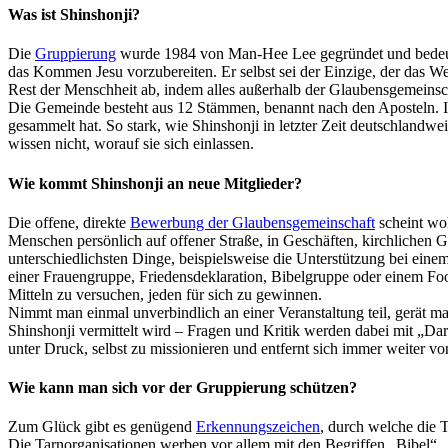
Was ist Shinshonji?
Die
Gruppierung
wurde 1984 von Man-Hee Lee gegründet und bedeutet
das Kommen Jesu vorzubereiten. Er selbst sei der Einzige, der das We
Rest der Menschheit ab, indem alles außerhalb der Glaubensgemeins
Die Gemeinde besteht aus 12 Stämmen, benannt nach den Aposteln. In
gesammelt hat. So stark, wie Shinshonji in letzter Zeit deutschlandweit
wissen nicht, worauf sie sich einlassen.
Wie kommt Shinshonji an neue Mitglieder?
Die offene, direkte
Bewerbung der Glaubensgemeinschaft
scheint woh
Menschen persönlich auf offener Straße, in Geschäften, kirchlichen
unterschiedlichsten Dinge, beispielsweise die Unterstützung bei ein
einer Frauengruppe, Friedensdeklaration, Bibelgruppe oder einem Foo
Mitteln zu versuchen, jeden für sich zu gewinnen.
Nimmt man einmal unverbindlich an einer Veranstaltung teil, gerät ma
Shinshonji vermittelt wird – Fragen und Kritik werden dabei mit „D
unter Druck, selbst zu missionieren und entfernt sich immer weiter v
Wie kann man sich vor der Gruppierung schützen?
Zum Glück gibt es genügend
Erkennungszeichen
, durch welche die 
Die Tarnorganisationen werben vor allem mit den Begriffen „Bibel“,