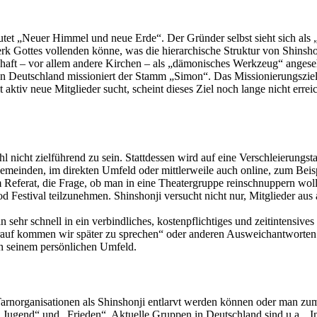
 „Neuer Himmel und neue Erde“. Der Gründer selbst sieht sich als „P
rk Gottes vollenden könne, was die hierarchische Struktur von Shinsho
chaft – vor allem andere Kirchen – als „dämonisches Werkzeug“ angese
 Deutschland missioniert der Stamm „Simon“. Das Missionierungsziel s
 aktiv neue Mitglieder sucht, scheint dieses Ziel noch lange nicht errei
l nicht zielführend zu sein. Stattdessen wird auf eine Verschleierungst
 Gemeinden, im direkten Umfeld oder mittlerweile auch online, zum Bei
em Referat, die Frage, ob man in eine Theatergruppe reinschnuppern wol
d Festival teilzunehmen. Shinshonji versucht nicht nur, Mitglieder au
n sehr schnell in ein verbindliches, kostenpflichtiges und zeitintens
arauf kommen wir später zu sprechen“ oder anderen Ausweichantworten 
on seinem persönlichen Umfeld.
Tarnorganisationen als Shinshonji entlarvt werden können oder man zum
 „Jugend“ und „Frieden“. Aktuelle Gruppen in Deutschland sind u.a. „