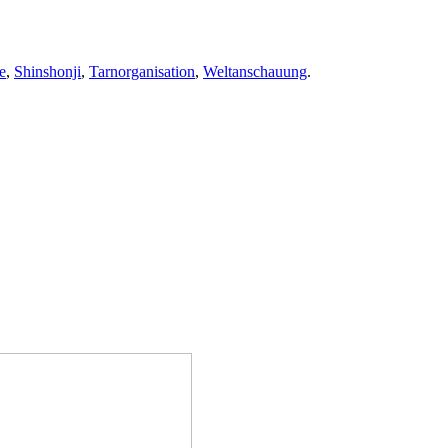
e
,
Shinshonji
,
Tarnorganisation
,
Weltanschauung
.