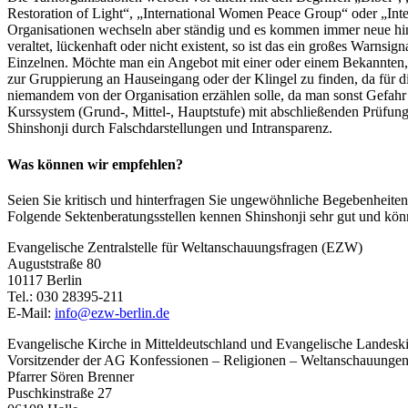
Restoration of Light“, „International Women Peace Group“ oder „Int
Organisationen wechseln aber ständig und es kommen immer neue hin
veraltet, lückenhaft oder nicht existent, so ist das ein großes Warnsi
Einzelnen. Möchte man ein Angebot mit einer oder einem Bekannten, 
zur Gruppierung an Hauseingang oder der Klingel zu finden, da für d
niemandem von der Organisation erzählen solle, da man sonst Gefahr l
Kurssystem (Grund-, Mittel-, Hauptstufe) mit abschließenden Prüfu
Shinshonji durch Falschdarstellungen und Intransparenz.
Was können wir empfehlen?
Seien Sie kritisch und hinterfragen Sie ungewöhnliche Begebenheiten.
Folgende Sektenberatungsstellen kennen Shinshonji sehr gut und kö
Evangelische Zentralstelle für Weltanschauungsfragen (EZW)
Auguststraße 80
10117 Berlin
Tel.: 030 28395-211
E-Mail:
info@ezw-berlin.de
Evangelische Kirche in Mitteldeutschland und Evangelische Landeski
Vorsitzender der AG Konfessionen – Religionen – Weltanschauunge
Pfarrer Sören Brenner
Puschkinstraße 27