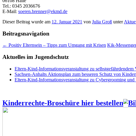
06108 Halle
Tel.: 0345 2036676
E-Mail:
soeren.brenner@ekmd.de
Dieser Beitrag wurde am
12. Januar 2021
von
Julia Groß
unter
Aktue
Beitragsnavigation
←
Positiv Elternsein – Tipps zum Umgang mit Krisen
Kik-Messenger 
Aktuelles im Jugendschutz
Eltern-Kind-Informationsveranstaltung zu selbstgefährdendem
Sachsen-Anhalts Aktionsplan zum besseren Schutz von Kindern
Eltern-Kind-Informationsveranstaltung zu Cybergrooming und
Kinderrechte-Broschüre hier bestellen