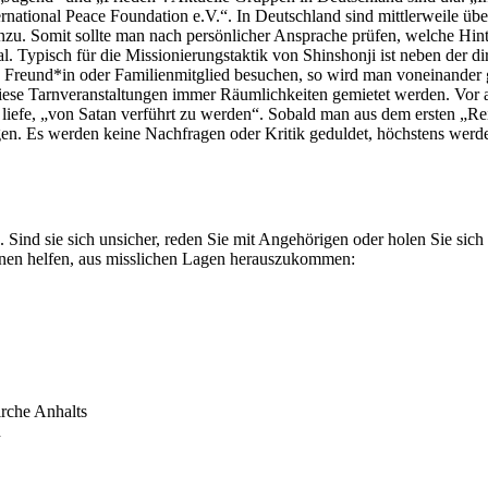
ernational Peace Foundation e.V.“. In Deutschland sind mittlerweile ü
zu. Somit sollte man nach persönlicher Ansprache prüfen, welche Hint
gnal. Typisch für die Missionierungstaktik von Shinshonji ist neben der 
Freund*in oder Familienmitglied besuchen, so wird man voneinander g
iese Tarnveranstaltungen immer Räumlichkeiten gemietet werden. Vor al
iefe, „von Satan verführt zu werden“. Sobald man aus dem ersten „Reinsc
ngen. Es werden keine Nachfragen oder Kritik geduldet, höchstens we
 Sind sie sich unsicher, reden Sie mit Angehörigen oder holen Sie sich
nnen helfen, aus misslichen Lagen herauszukommen:
rche Anhalts
n