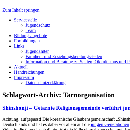
Zum Inhalt springen
Servicestelle Kinder- und Juge
Servicestelle
Jugendschutz
Team
Bildungsangebote
Fortbildungen
Links
Jugendämter
Familien- und Erziehungsberatungsstellen
Information und Beratung zu Sekten, Okkultismus und 
Aktuell
Handreichungen
Impressum
Datenschutzerklärung
Schlagwort-Archiv:
Tarnorganisation
Shinshonji – Getarnte Religionsgemeinde verführt j
Achtung, aufgepasst! Die koreanische Glaubensgemeinschaft „Shinshon
Deutschlands und hat es dabei vor allem auf die
jungen Generationen
Stück in die Gemeinschaft ein. Hat die Falle einmal zugeschnappt, k