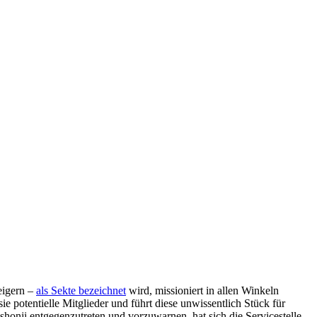
eigern –
als Sekte bezeichnet
wird, missioniert in allen Winkeln
ie potentielle Mitglieder und führt diese unwissentlich Stück für
honji entgegenzutreten und vorzuwarnen, hat sich die Servicestelle