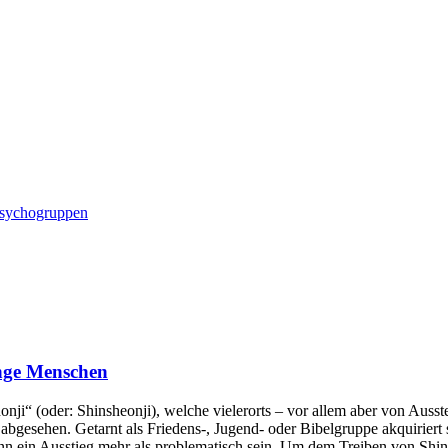
ndschutz
Psychogruppen
unge Menschen
ji“ (oder: Shinsheonji), welche vielerorts – vor allem aber von Ausst
abgesehen. Getarnt als Friedens-, Jugend- oder Bibelgruppe akquiriert s
ann ein Ausstieg mehr als problematisch sein. Um dem Treiben von Shins