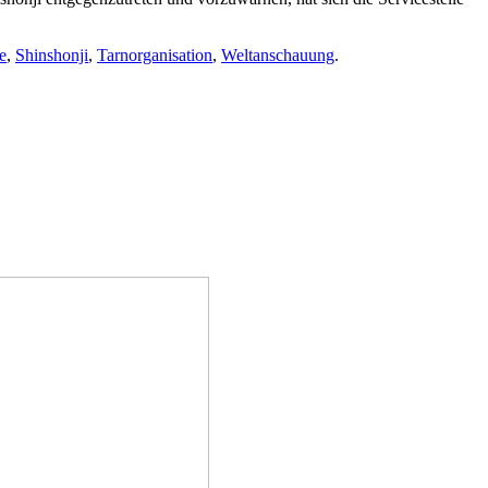
e
,
Shinshonji
,
Tarnorganisation
,
Weltanschauung
.