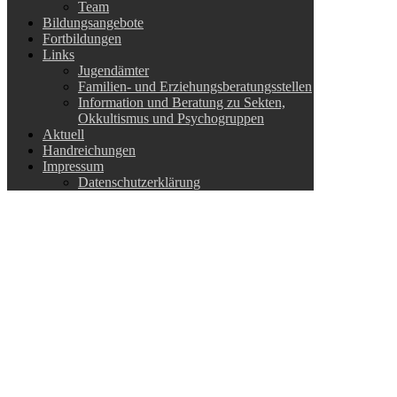
Team
Bildungsangebote
Fortbildungen
Links
Jugendämter
Familien- und Erziehungsberatungsstellen
Information und Beratung zu Sekten,
Okkultismus und Psychogruppen
Aktuell
Handreichungen
Impressum
Datenschutzerklärung