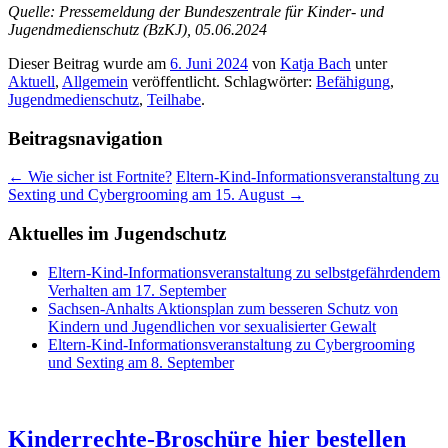
Quelle: Pressemeldung der Bundeszentrale für Kinder- und
Jugendmedienschutz (BzKJ), 05.06.2024
Dieser Beitrag wurde am
6. Juni 2024
von
Katja Bach
unter
Aktuell
,
Allgemein
veröffentlicht. Schlagwörter:
Befähigung
,
Jugendmedienschutz
,
Teilhabe
.
Beitragsnavigation
←
Wie sicher ist Fortnite?
Eltern-Kind-Informationsveranstaltung zu
Sexting und Cybergrooming am 15. August
→
Aktuelles im Jugendschutz
Eltern-Kind-Informationsveranstaltung zu selbstgefährdendem
Verhalten am 17. September
Sachsen-Anhalts Aktionsplan zum besseren Schutz von
Kindern und Jugendlichen vor sexualisierter Gewalt
Eltern-Kind-Informationsveranstaltung zu Cybergrooming
und Sexting am 8. September
Kinderrechte-Broschüre hier bestellen