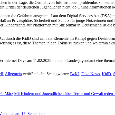
chen in der Lage, die Qualität von Informationen problemlos zu beurte
n Drittel der deutschen Jugendlichen nicht, ob Onlineinformationen korr
n denen die Gefahren ausgehen. Laut dem Digital Services Act (DSA) m
Maß an Privatsphäre, Sicherheit und Schutz für junge Nutzerinnen und 
er Kinderrechte auf Plattformen mit Sitz primär in Deutschland ist die 
 Act durch die KidD sind zentrale Elemente im Kampf gegen Desinform
chtig es ist, diese Themen in den Fokus zu rücken und weiterhin aktiv 
afer Internet Days am 11.02.2025 mit dem Landesjugendamt eine thema
ll
,
Allgemein
veröffentlicht. Schlagwörter:
BzKJ
,
Fake News
,
KidD
,
05. März
Mit Kindern und Jugendlichen über Terror und Gewalt reden
 Verhalten am 17. September