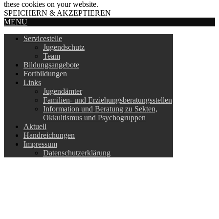
these cookies on your website.
SPEICHERN & AKZEPTIEREN
MENU
Servicestelle
Jugendschutz
Team
Bildungsangebote
Fortbildungen
Links
Jugendämter
Familien- und Erziehungsberatungsstellen
Information und Beratung zu Sekten,
Okkultismus und Psychogruppen
Aktuell
Handreichungen
Impressum
Datenschutzerklärung