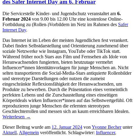
des Safer Internet Day am 6. Februar
Die Servicestelle Kinder- und Jugendschutz veranstaltet am
6.
Februar 2024
von 9.00 bis 12.00 Uhr eine kostenlose Online-
Fortbildung zu (Rollen-)Vorbildern im Netz im Rahmen des
Safer
Internet Day
.
Das Internet ist im Leben der meisten Jugendlichen fest verankert.
Dabei finden Selbstdarstellung und Orientierung zunehmend über
soziale Netzwerke wie Instagram, YouTube oder TikTok statt.
Während früher noch Stars aus Film und Fernsehen als Idole von
Heranwachsenden fungierten, bieten heutzutage vermehrt
Influencer*innen Identitätsvorlagen für junge Menschen an. Nicht
selten transportieren die Social-Media-Stars antiquierte Rollenbilder
und stereotype Darstellungen oder nutzen die zumeist
eingeschränkte Reflexionsfähigkeit der Heranwachsenden, um
Produkte zu bewerben. Durch die Präsentation eines vermeintlich
perfekten Lebens und die Zurschaustellung eines einseitigen
Körperideals wirken Influencer*innen auf das Selbstwertgefühl. Oft
reproduzieren junge Menschen die erlernten stereotypen
Geschlechterrollen und messen sich an kaum erreichbaren Idealen.
Weiterlesen
→
Dieser Beitrag wurde am
12. Januar 2024
von
Yvonne Becher
unter
Aktuell
,
Allgemein
veröffentlicht. Schlagwörter:
Influencer
,