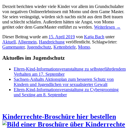
Derzeit berichten wieder viele Kinder vor allem im Grundschulalter
von negativen Onlineerlebnissen mit Momo und dem Game Master.
Sie seien verängstigt, würden sich nachts nicht aus dem Bett trauen
und schlecht schlafen. Außerdem hätten sie Angst, von Momo
getötet oder dem GameMaster entführt zu werden.
Weiterlesen
→
Dieser Beitrag wurde am
15. April 2019
von
Katja Bach
unter
Aktuell
,
Allgemein
,
Handreichung
veröffentlicht. Schlagwörter:
Gamemaster
,
Jugendschutz
,
Kettenbriefe
,
Momo
.
Aktuelles im Jugendschutz
Eltern-Kind-Informationsveranstaltung zu selbstgefährdendem
Verhalten am 17. September
Sachsen-Anhalts Aktionsplan zum besseren Schutz von
Kindern und Jugendlichen vor sexualisierter Gewalt
Eltern-Kind-Informationsveranstaltung zu Cybergrooming
und Sexting am 8. September
Kinderrechte-Broschüre hier bestellen