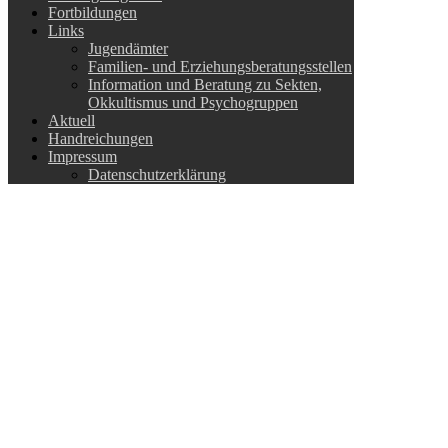
Fortbildungen
Links
Jugendämter
Familien- und Erziehungsberatungsstellen
Information und Beratung zu Sekten,
Okkultismus und Psychogruppen
Aktuell
Handreichungen
Impressum
Datenschutzerklärung