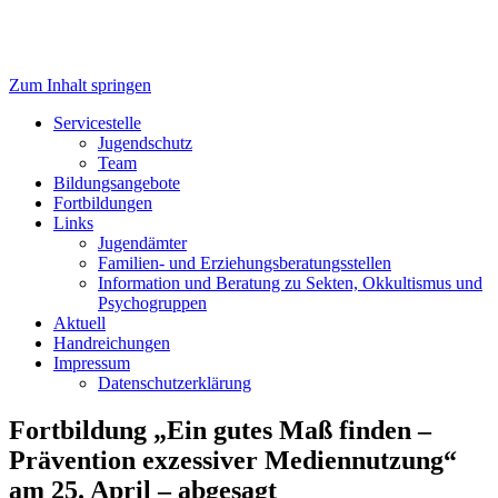
Zum Inhalt springen
Servicestelle Kinder- und
Servicestelle
Jugendschutz
Jugendschutz
Team
Bildungsangebote
Fortbildungen
Links
Jugendämter
Familien- und Erziehungsberatungsstellen
Information und Beratung zu Sekten, Okkultismus und
Psychogruppen
Aktuell
Handreichungen
Impressum
Datenschutzerklärung
Fortbildung „Ein gutes Maß finden –
Prävention exzessiver Mediennutzung“
am 25. April – abgesagt