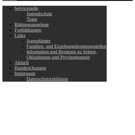
Servicestelle
Jugendschutz
Team
Bildungsangebote
Fortbildungen
Links
Jugendämter
Familien- und Erziehungsberatungsstellen
Information und Beratung zu Sekten,
Okkultismus und Psychogruppen
Aktuell
Handreichungen
Impressum
Datenschutzerklärung