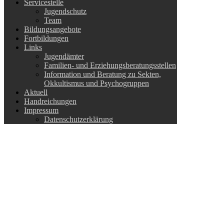
Servicestelle
Jugendschutz
Team
Bildungsangebote
Fortbildungen
Links
Jugendämter
Familien- und Erziehungsberatungsstellen
Information und Beratung zu Sekten,
Okkultismus und Psychogruppen
Aktuell
Handreichungen
Impressum
Datenschutzerklärung