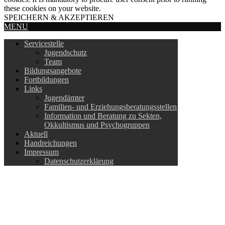
these cookies on your website.
SPEICHERN & AKZEPTIEREN
MENU
Servicestelle
Jugendschutz
Team
Bildungsangebote
Fortbildungen
Links
Jugendämter
Familien- und Erziehungsberatungsstellen
Information und Beratung zu Sekten,
Okkultismus und Psychogruppen
Aktuell
Handreichungen
Impressum
Datenschutzerklärung