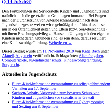
(§ 14 JuSchG)
Den Fortbildungen der Servicestelle Kinder- und Jugendschutz sind
natürlich auch die gesetzlichen Grundlagen immanent. Bei Fragen
nach der Durchsetzung von Altersbeschränkungen nach dem
Jugendschutzgesetz weisen wir regelmäßig darauf hin, dass diese
nur in der Öffentlichkeit gelten und Eltern (bzw. Sorgeberechtigte)
mit ihrem Erziehungsprivileg zu Hause im Umgang mit den eigenen
Kindern nicht daran gebunden sind; es sein denn, daraus resultiert
eine Kindeswohlgefährdung.
Weiterlesen
→
Dieser Beitrag wurde am
11. November 2019
von
Katja Bach
unter
Aktuell
,
Allgemein
veröffentlicht. Schlagwörter:
Altersfreigaben
,
Computerspiele
,
Jugendmedienschutz
,
Kindeswohlgefährdung
,
Sorgerecht
.
Aktuelles im Jugendschutz
Eltern-Kind-Informationsveranstaltung zu selbstgefährdendem
Verhalten am 17. September
Sachsen-Anhalts Aktionsplan zum besseren Schutz von
Kindern und Jugendlichen vor sexualisierter Gewalt
Eltern-Kind-Informationsveranstaltung zu Cybergrooming
und Sexting am 8. September