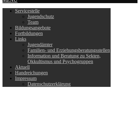
MENU
Servicestelle
Jugendschutz
Team
Bildungsangebote
Fortbildungen
Links
Jugendämter
Familien- und Erziehungsberatungsstellen
Information und Beratung zu Sekten,
Okkultismus und Psychogruppen
Aktuell
Handreichungen
Impressum
Datenschutzerklärung