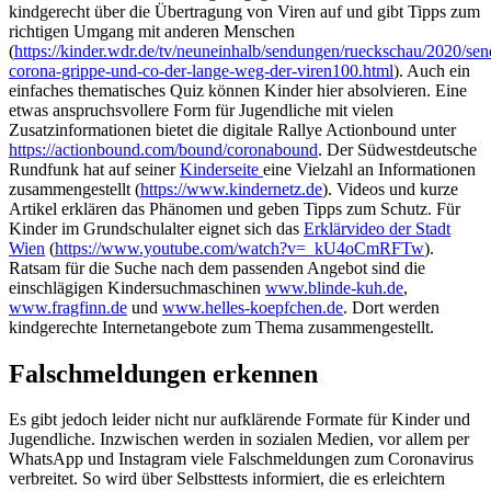
kindgerecht über die Übertragung von Viren auf und gibt Tipps zum
richtigen Umgang mit anderen Menschen
(
https://kinder.wdr.de/tv/neuneinhalb/sendungen/rueckschau/2020/se
corona-grippe-und-co-der-lange-weg-der-viren100.html
). Auch ein
einfaches thematisches Quiz können Kinder hier absolvieren. Eine
etwas anspruchsvollere Form für Jugendliche mit vielen
Zusatzinformationen bietet die digitale Rallye Actionbound unter
https://actionbound.com/bound/coronabound
. Der Südwestdeutsche
Rundfunk hat auf seiner
Kinderseite
eine Vielzahl an Informationen
zusammengestellt (
https://www.kindernetz.de
). Videos und kurze
Artikel erklären das Phänomen und geben Tipps zum Schutz. Für
Kinder im Grundschulalter eignet sich das
Erklärvideo der Stadt
Wien
(
https://www.youtube.com/watch?v=_kU4oCmRFTw
).
Ratsam für die Suche nach dem passenden Angebot sind die
einschlägigen Kindersuchmaschinen
www.blinde-kuh.de
,
www.fragfinn.de
und
www.helles-koepfchen.de
. Dort werden
kindgerechte Internetangebote zum Thema zusammengestellt.
Falschmeldungen erkennen
Es gibt jedoch le
ider nicht nur aufklärende Formate für Kinder und
Jugendliche. Inzwischen werden in sozialen Medien, vor allem per
WhatsApp und
Instagram
viele Falschmeldungen zum Coronavirus
verbreitet. So wird über Selbsttests informiert, die es erleichtern