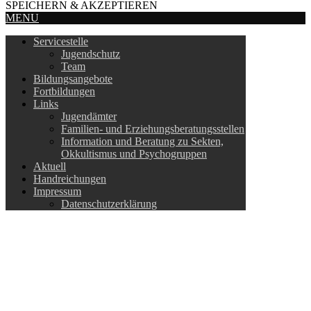
SPEICHERN & AKZEPTIEREN
MENU
Servicestelle
Jugendschutz
Team
Bildungsangebote
Fortbildungen
Links
Jugendämter
Familien- und Erziehungsberatungsstellen
Information und Beratung zu Sekten,
Okkultismus und Psychogruppen
Aktuell
Handreichungen
Impressum
Datenschutzerklärung