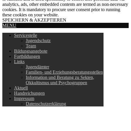
analytics, ads, other embedded contents are termed as non-necessary
cookies. It is mandatory to procure user consent prior to running
these cookies on your website.
SPEICHERN & AKZEPTIEREN
MENU
Servicestelle
Jugendschutz
Team
Bildungsangebote
Fortbildungen
Links
Jugendämter
Familien- und Erziehungsberatungsstellen
Information und Beratung zu Sekten,
Okkultismus und Psychogruppen
Aktuell
Handreichungen
Impressum
Datenschutzerklärung