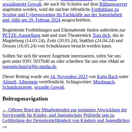
sexualisierter Gewalt
, die auch für Schulen auf dem
Bildungsserver
angeboten werden, wird die nächste öffentliche
Fortbildung zu
Sexting und Cybergrooming für Fachkräfte aus der Jugendarbeit
und -hilfe am 29. Februar 2024
ausgeschrieben.
Begleitende Fortbildungen und Elternabende finden außerdem zur
PETZE-Ausstellung
statt und zum Theaterstück
Trau dich
, das in
Magdeburg (14.03.24), Zeitz (20.03.24), Staßfurt (24.04.24) und
Dessau (16.05.24) von Schulklassen besucht werden kann.
Sollten Sie sich für unsere Angebote interessieren, rufen Sie uns
gern unter 0391 5037640 an oder schreiben Sie uns eine eMail an
jugendschutz[at]fjp-media.de
.
Dieser Beitrag wurde am
14. November 2023
von
Katja Bach
unter
Aktuell
,
Allgemein
veröffentlicht. Schlagwörter:
Missbrauch
,
Schutzkonzepte
,
sexuelle Gewalt
.
Beitragsnavigation
←
Offener Brief der Mitarbeitenden zur geplanten Abwicklung der
Servicestelle für Kinder- und Jugendschutz
Prüfstelle tagt zu
Gefährdung der Demokratiefähigkeit von Kindern und Jugendlichen
→