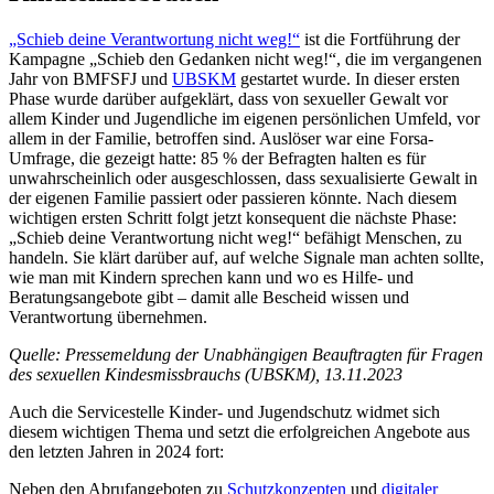
„Schieb deine Verantwortung nicht weg!“
ist die Fortführung der
Kampagne „Schieb den Gedanken nicht weg!“, die im vergangenen
Jahr von BMFSFJ und
UBSKM
gestartet wurde. In dieser ersten
Phase wurde darüber aufgeklärt, dass von sexueller Gewalt vor
allem Kinder und Jugendliche im eigenen persönlichen Umfeld, vor
allem in der Familie, betroffen sind. Auslöser war eine Forsa-
Umfrage, die gezeigt hatte: 85 % der Befragten halten es für
unwahrscheinlich oder ausgeschlossen, dass sexualisierte Gewalt in
der eigenen Familie passiert oder passieren könnte.
Nach diesem
wichtigen ersten Schritt folgt jetzt konsequent die nächste Phase:
„Schieb deine Verantwortung nicht weg!“ befähigt Menschen, zu
handeln. Sie klärt darüber auf, auf welche Signale man achten sollte,
wie man mit Kindern sprechen kann und wo es Hilfe- und
Beratungsangebote gibt – damit alle Bescheid wissen und
Verantwortung übernehmen.
Quelle: Pressemeldung der Unabhängigen Beauftragten für Fragen
des sexuellen Kindesmissbrauchs (UBSKM),
13.11.2023
Auch die Servicestelle Kinder- und Jugendschutz widmet sich
diesem wichtigen Thema und setzt die erfolgreichen Angebote aus
den letzten Jahren in 2024 fort:
Neben den Abrufangeboten zu
Schutzkonzepten
und
digitaler