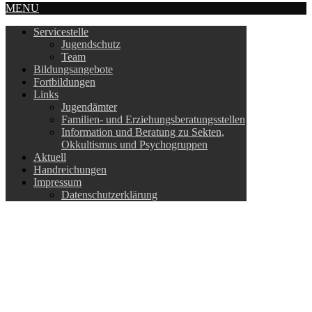
MENU
Servicestelle
Jugendschutz
Team
Bildungsangebote
Fortbildungen
Links
Jugendämter
Familien- und Erziehungsberatungsstellen
Information und Beratung zu Sekten,
Okkultismus und Psychogruppen
Aktuell
Handreichungen
Impressum
Datenschutzerklärung