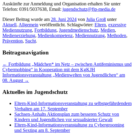
Auskünfte zur Anmeldung und Organisation erhalten Sie unter
Telefon: 0391/5037638, Email:
jugendschutz@fjp-media.de
Dieser Beitrag wurde am
28. Juni 2024
von
Julia Groß
unter
Aktuell
,
Allgemein
veröffentlicht. Schlagwörter:
Eltern
,
exzessive
Mediennutzung
,
Fortbildung
,
Jugendmedienschutz
,
Medien
,
Medienerziehung
,
Medienkompetenz
,
Mediennutzung
,
Methoden
,
Prävention
,
Sucht
.
Beitragsnavigation
←
Fortbildung „Mädchen* im Netz – zwischen Antifeminismus und
Cybermobbing“ in Kooperation mit dem KgKJH
Informationsveranstaltung „Medienwelten von Jugendlichen“ am
08. August
→
Aktuelles im Jugendschutz
Eltern-Kind-Informationsveranstaltung zu selbstgefährdendem
Verhalten am 17. September
Sachsen-Anhalts Aktionsplan zum besseren Schutz von
Kindern und Jugendlichen vor sexualisierter Gewalt
Eltern-Kind-Informationsveranstaltung zu Cybergrooming
und Sexting am 8. September