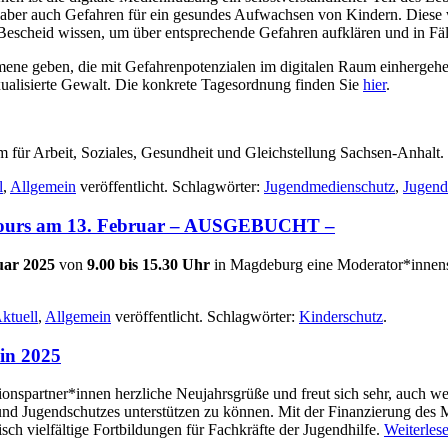
ber auch Gefahren für ein gesundes Aufwachsen von Kindern. Diese wirk
Bescheid wissen, um über entsprechende Gefahren aufklären und in Fäl
ene geben, die mit Gefahrenpotenzialen im digitalen Raum einhergehe
ualisierte Gewalt. Die konkrete Tagesordnung finden Sie
hier
.
m für Arbeit, Soziales, Gesundheit und Gleichstellung Sachsen-Anhalt.
l
,
Allgemein
veröffentlicht. Schlagwörter:
Jugendmedienschutz
,
Jugend
rcours am 13. Februar – AUSGEBUCHT –
uar 2025
von
9.00 bis 15.30 Uhr
in Magdeburg eine Moderator*innens
ktuell
,
Allgemein
veröffentlicht. Schlagwörter:
Kinderschutz
.
 in 2025
tionspartner*innen herzliche Neujahrsgrüße und freut sich sehr, auch 
 Jugendschutzes unterstützen zu können. Mit der Finanzierung des Min
sch vielfältige Fortbildungen für Fachkräfte der Jugendhilfe.
Weiterles