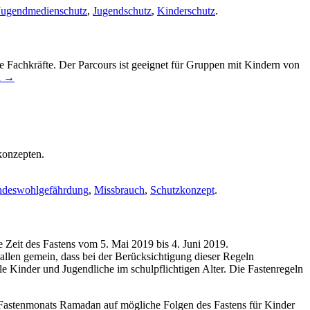
Jugendmedienschutz
,
Jugendschutz
,
Kinderschutz
.
te Fachkräfte. Der Parcours ist geeignet für Gruppen mit Kindern von
n
→
konzepten.
ndeswohlgefährdung
,
Missbrauch
,
Schutzkonzept
.
ie Zeit des Fastens vom 5. Mai 2019 bis 4. Juni 2019.
 allen gemein, dass bei der Berücksichtigung dieser Regeln
 Kinder und Jugendliche im schulpflichtigen Alter. Die Fastenregeln
astenmonats Ramadan auf mögliche Folgen des Fastens für Kinder