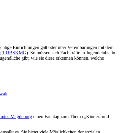
lichtige Einrichtungen galt oder über Vereinbarungen mit dem
§ 1 UBSKMG
). So müssen sich Fachkräfte in Jugendclubs, in
ugendliche gibt, wie sie diese erkennen können, welche
walt
.
damtes Magdeburg
einen Fachtag zum Thema „Kinder- und
salltags. Sie bietet viele Möglichkeiten der sozialen