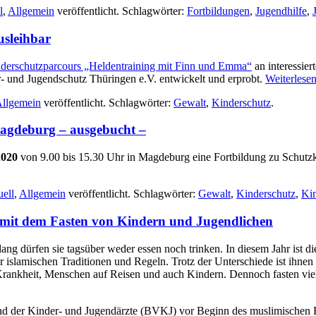
l
,
Allgemein
veröffentlicht. Schlagwörter:
Fortbildungen
,
Jugendhilfe
,
usleihbar
derschutzparcours „Heldentraining mit Finn und Emma“
an interessier
- und Jugendschutz Thüringen e.V. entwickelt und erprobt.
Weiterlese
llgemein
veröffentlicht. Schlagwörter:
Gewalt
,
Kinderschutz
.
Magdeburg – ausgebucht –
2020
von 9.00 bis 15.30 Uhr in Magdeburg eine Fortbildung zu Schutz
ell
,
Allgemein
veröffentlicht. Schlagwörter:
Gewalt
,
Kinderschutz
,
Ki
it dem Fasten von Kindern und Jugendlichen
ang dürfen sie tagsüber weder essen noch trinken. In diesem Jahr ist d
r islamischen Traditionen und Regeln. Trotz der Unterschiede ist ihnen
rankheit, Menschen auf Reisen und auch Kindern. Dennoch fasten viele
d der Kinder- und Jugendärzte (BVKJ) vor Beginn des muslimischen F