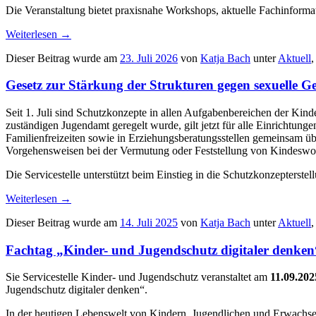
Die Veranstaltung bietet praxisnahe Workshops, aktuelle Fachinforma
Weiterlesen
→
Dieser Beitrag wurde am
23. Juli 2026
von
Katja Bach
unter
Aktuell
,
Gesetz zur Stärkung der Strukturen gegen sexuelle G
Seit 1. Juli sind Schutzkonzepte in allen Aufgabenbereichen der Kind
zuständigen Jugendamt geregelt wurde, gilt jetzt für alle Einrichtung
Familienfreizeiten sowie in Erziehungsberatungsstellen gemeinsam üb
Vorgehensweisen bei der Vermutung oder Feststellung von Kindeswoh
Die Servicestelle unterstützt beim Einstieg in die Schutzkonzepterstel
Weiterlesen
→
Dieser Beitrag wurde am
14. Juli 2025
von
Katja Bach
unter
Aktuell
,
Fachtag „Kinder- und Jugendschutz digitaler denke
Sie Servicestelle Kinder- und Jugendschutz veranstaltet am
11.09.20
Jugendschutz digitaler denken“.
In der heutigen Lebenswelt von Kindern, Jugendlichen und Erwachsenen