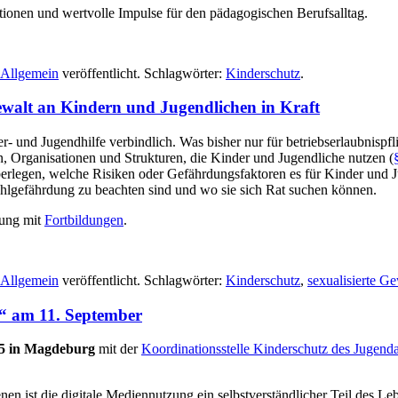
tionen und wertvolle Impulse für den pädagogischen Berufsalltag.
Allgemein
veröffentlicht. Schlagwörter:
Kinderschutz
.
ewalt an Kindern und Jugendlichen in Kraft
er- und Jugendhilfe verbindlich. Was bisher nur für betriebserlaubnispf
en, Organisationen und Strukturen, die Kinder und Jugendliche nutzen (
erlegen, welche Risiken oder Gefährdungsfaktoren es für Kinder und J
lgefährdung zu beachten sind und wo sie sich Rat suchen können.
lung mit
Fortbildungen
.
Allgemein
veröffentlicht. Schlagwörter:
Kinderschutz
,
sexualisierte Ge
n“ am 11. September
25 in Magdeburg
mit der
Koordinationsstelle Kinderschutz des Jugen
 ist die digitale Mediennutzung ein selbstverständlicher Teil des Leben